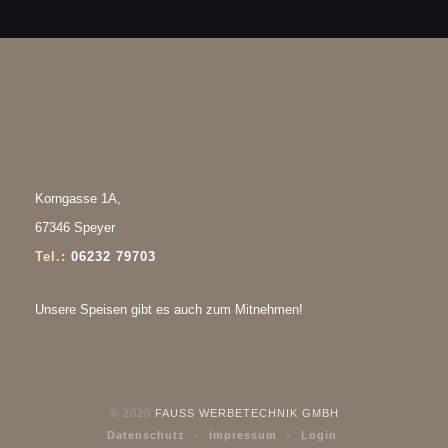
Korngasse 1A
,
67346 Speyer
Tel.:
06232 79703
Unsere Speisen gibt es auch zum Mitnehmen!
© 2020
FAUSS WERBETECHNIK GMBH
Datenschutz
Impressum
Login